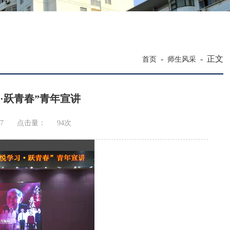
-
-
正文
首页
师生风采
·跃青春”青年宣讲
7
点击量：
94
次