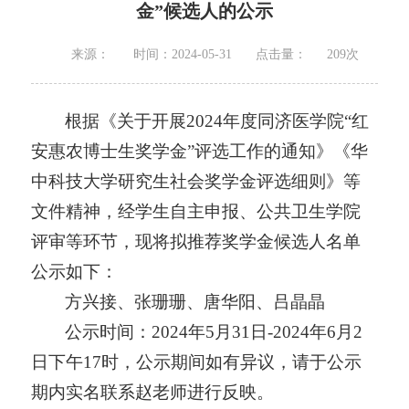
金”候选人的公示
来源：
时间：2024-05-31
点击量：
209
次
根据《关于开展
2024年度同济医学院“红
安惠农博士生奖学金”评选工作的通知》《华
中科技大学
研究生社会奖学金
评选细则》等
文件精神，经学生自主申报、
公共卫生
学院
评
审等环节，现
将
拟推荐奖学金候选人名单
公示
如下：
方兴接
、张珊珊、唐华阳、吕晶晶
公示时间：
202
4
年
5
月
31
日
-202
4
年
6
月
2
日下午
17时，公示期间如有异议，请于公示
期内实名联系
赵老师
进行反映。