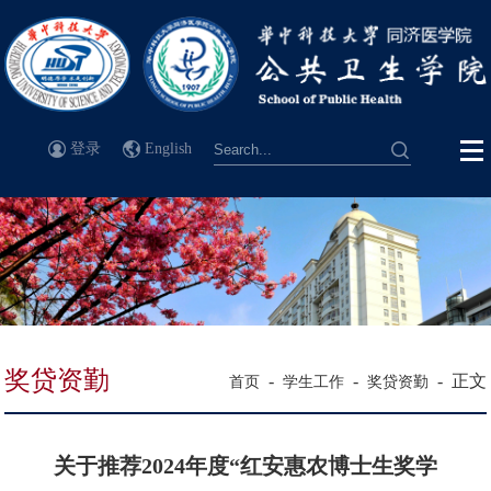
登录
English
奖贷资勤
-
-
-
正文
首页
学生工作
奖贷资勤
关于推荐2024年度“红安惠农博士生奖学