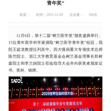
青年奖”
来源：
时间：2025-12-09
点击量：
200
次
12月6日，第十二届“树兰医学奖”颁奖盛典举行。
15位青年医学科学家摘取“树兰医学青年奖”桂冠，我
院王超龙教授位列其中。四大慢病重大专项技术总师
陈竺院士、浙江大学教育基金会树兰基金理事长郑树
森院士和李兰娟院士莅临指导大会并向获奖者颁发证
书、奖杯、铭牌。